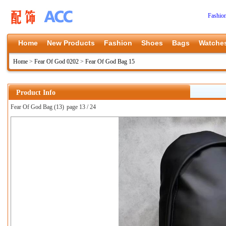
Fashio
Home
New Products
Fashion
Shoes
Bags
Watche
Home
>
Fear Of God 0202
>
Fear Of God Bag 15
Product Info
Fear Of God Bag (13)
page 13 / 24
上一张