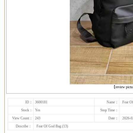
下一张
【review pict
ID：
3600181
Name：
Fear O
Stock：
Yes
Stop Time：
View Count：
243
Date：
2026-0
Describe：
Fear Of God Bag (13)