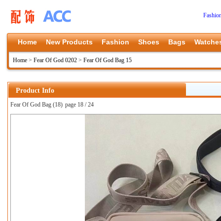
Fashio
Home
New Products
Fashion
Shoes
Bags
Watche
Home
>
Fear Of God 0202
>
Fear Of God Bag 15
Product Info
Fear Of God Bag (18)
page 18 / 24
上一张