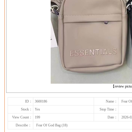
下一张
【review pict
ID：
3600186
Name：
Fear O
Stock：
Yes
Stop Time：
View Count：
199
Date：
2026-0
Describe：
Fear Of God Bag (18)