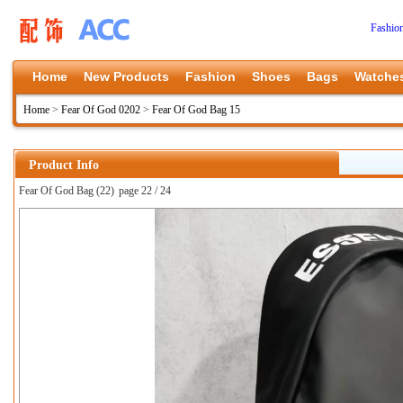
Fashio
Home
New Products
Fashion
Shoes
Bags
Watche
Home
>
Fear Of God 0202
>
Fear Of God Bag 15
Product Info
Fear Of God Bag (22)
page 22 / 24
上一张