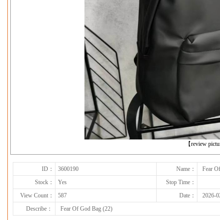
下一张
【review pict
ID：
3600190
Name：
Fear O
Stock：
Yes
Stop Time：
View Count：
587
Date：
2026-0
Describe：
Fear Of God Bag (22)