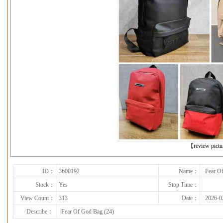
下一张
【review pict
ID：
3600192
Name：
Fear O
Stock：
Yes
Stop Time：
View Count：
313
Date：
2026-0
Describe：
Fear Of God Bag (24)