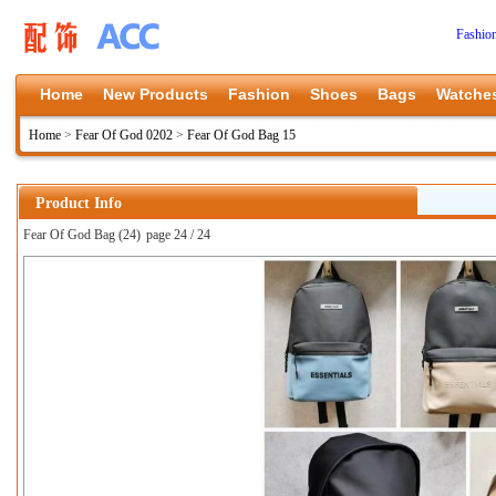
Fashio
Home
New Products
Fashion
Shoes
Bags
Watche
Home
>
Fear Of God 0202
>
Fear Of God Bag 15
Product Info
Fear Of God Bag (24)
page 24 / 24
上一张