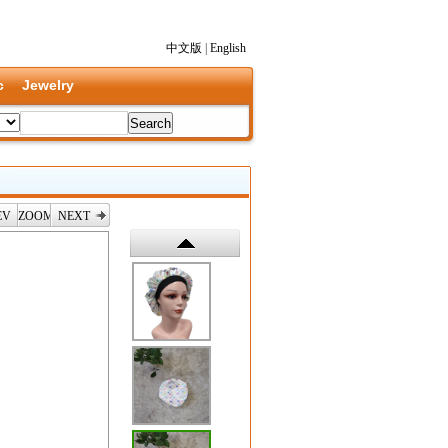
中文版
|
English
c
Jewelry
EV
ZOOM
NEXT