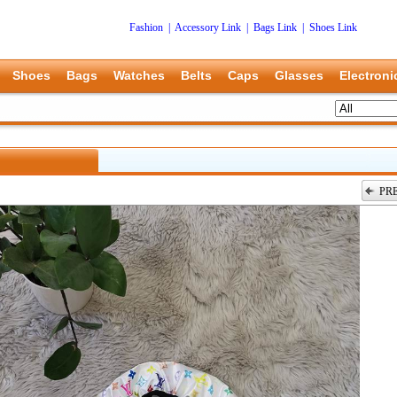
Fashion
|
Accessory Link
|
Bags Link
|
Shoes Link
Shoes
Bags
Watches
Belts
Caps
Glasses
Electroni
PR
上一张