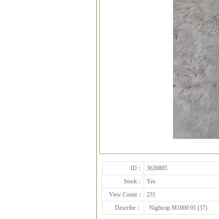
ID：
3620885
Stock：
Yes
View Count：
231
Describe：
Nightcap M1000 01 (37)