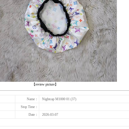
下一张
【review picture】
Name：
Nightcap M1000 01 (37)
Stop Time：
Date：
2026-03-07