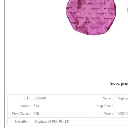
下一张
【review pict
ID：
3620909
Name：
Nightc
Stock：
Yes
Stop Time：
View Count：
268
Date：
2026-0
Describe：
Nightcap M1000 01 (13)