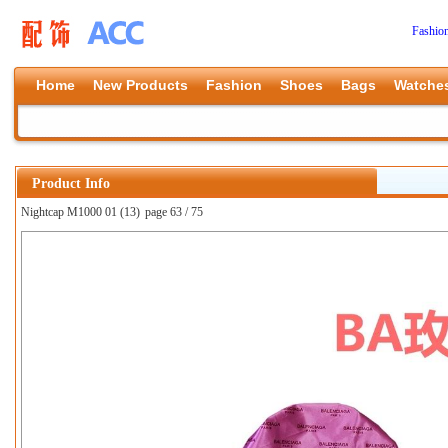
Fashio
Home
New Products
Fashion
Shoes
Bags
Watche
Product Info
Nightcap M1000 01 (13)
page 63 / 75
上一张