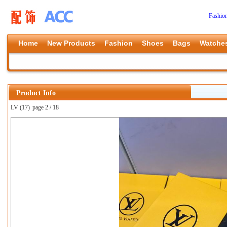
Fashio
Home
New Products
Fashion
Shoes
Bags
Watche
Product Info
LV (17)
page 2 / 18
上一张