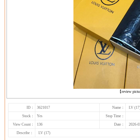
下一张
【review pict
ID：
3621017
Name：
LV (17
Stock：
Yes
Stop Time：
View Count：
136
Date：
2026-0
Describe：
LV (17)