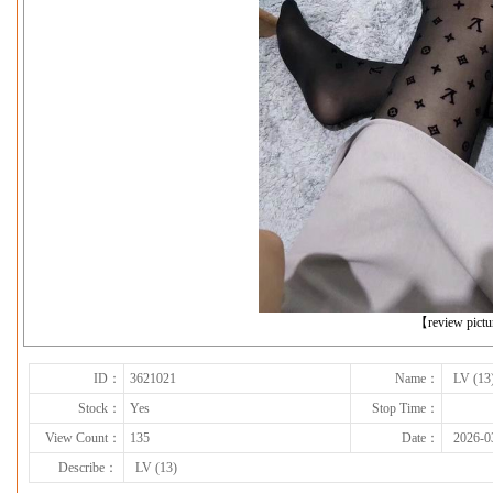
下一张
【review pict
ID：
3621021
Name：
LV (13
Stock：
Yes
Stop Time：
View Count：
135
Date：
2026-0
Describe：
LV (13)