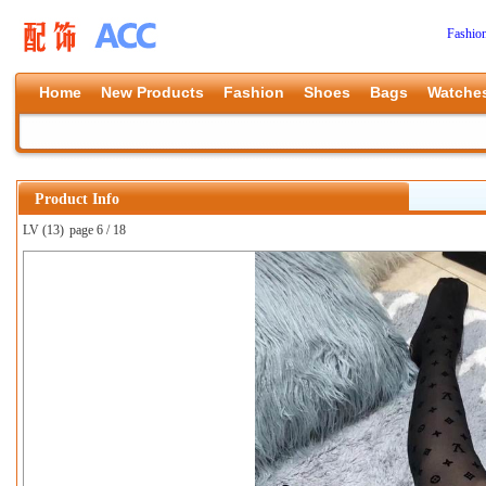
Fashio
Home
New Products
Fashion
Shoes
Bags
Watche
Product Info
LV (13)
page 6 / 18
上一张