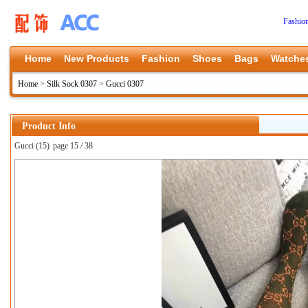
Fashio
Home
New Products
Fashion
Shoes
Bags
Watche
Home
>
Silk Sock 0307
>
Gucci 0307
Product Info
Gucci (15)
page 15 / 38
上一张