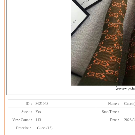
下一张
【review pict
ID：
3621048
Name：
Gucci (
Stock：
Yes
Stop Time：
View Count：
113
Date：
2026-0
Describe：
Gucci (15)