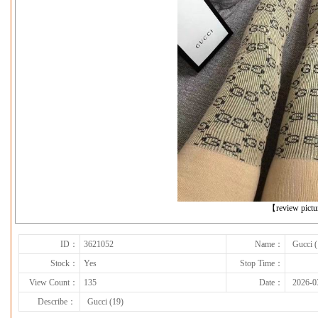
下一张
【review pict
ID：
3621052
Name：
Gucci (
Stock：
Yes
Stop Time：
View Count：
135
Date：
2026-0
Describe：
Gucci (19)