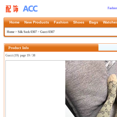
Fashio
Home
New Products
Fashion
Shoes
Bags
Watche
Home
>
Silk Sock 0307
>
Gucci 0307
Product Info
Gucci (19)
page 19 / 38
上一张