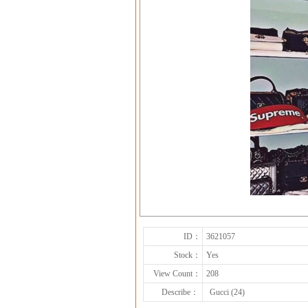
ID：
3621057
Stock：
Yes
View Count：
208
Describe：
Gucci (24)