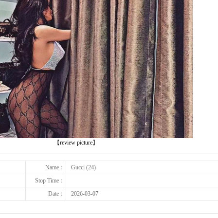
下一张
【review picture】
Name：
Gucci (24)
Stop Time：
Date：
2026-03-07