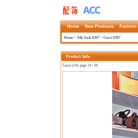
Home
New Products
Fashion
Home
>
Silk Sock 0307
>
Gucci 0307
Product Info
Gucci (24)
page 24 / 38