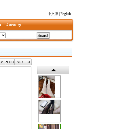
中文版
|
English
c
Jewelry
EV
ZOOM
NEXT