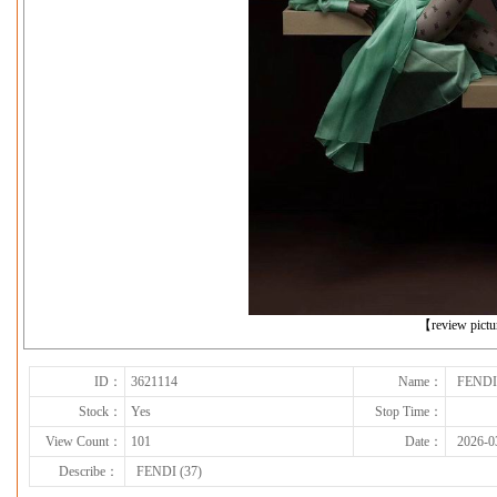
下一张
【review pict
ID：
3621114
Name：
FENDI 
Stock：
Yes
Stop Time：
View Count：
101
Date：
2026-0
Describe：
FENDI (37)