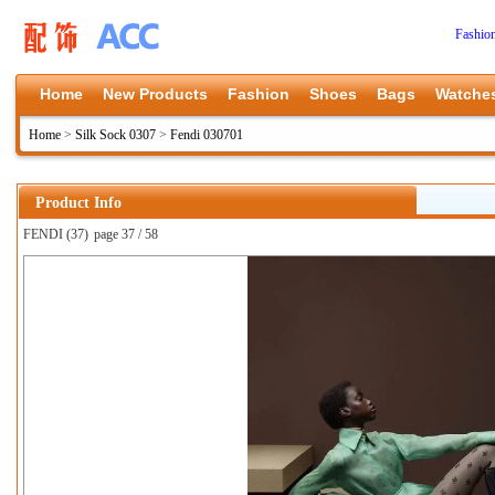
Fashio
Home
New Products
Fashion
Shoes
Bags
Watche
Home
>
Silk Sock 0307
>
Fendi 030701
Product Info
FENDI (37)
page 37 / 58
上一张