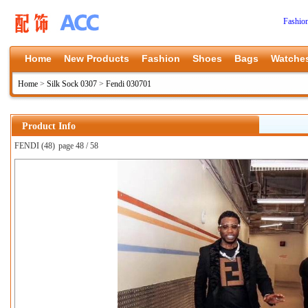
Fashio
Home
New Products
Fashion
Shoes
Bags
Watche
Home
>
Silk Sock 0307
>
Fendi 030701
Product Info
FENDI (48)
page 48 / 58
上一张