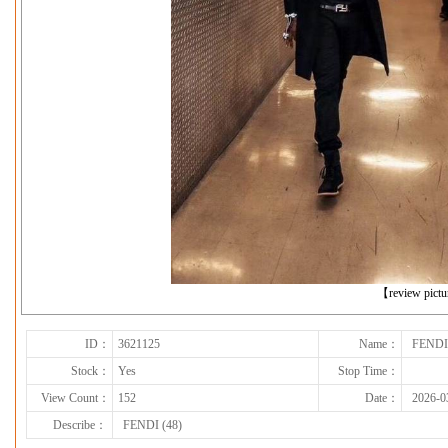
下一张
【review pict
ID：
3621125
Name：
FENDI 
Stock：
Yes
Stop Time：
View Count：
152
Date：
2026-0
Describe：
FENDI (48)