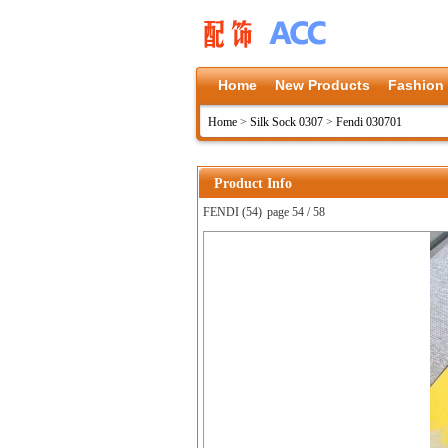
Home
New Products
Fashion
Home
>
Silk Sock 0307
>
Fendi 030701
Product Info
FENDI (54)
page 54 / 58