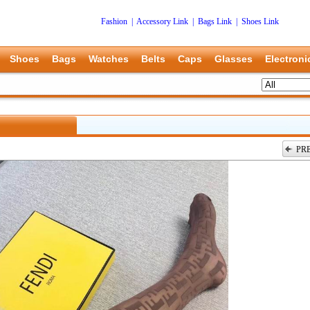
Fashion
|
Accessory Link
|
Bags Link
|
Shoes Link
Shoes
Bags
Watches
Belts
Caps
Glasses
Electroni
PR
上一张