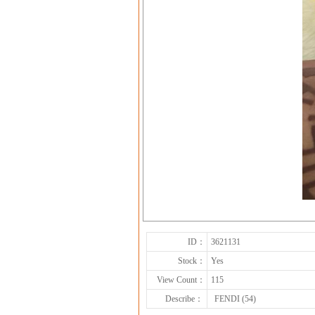
ID：
3621131
Stock：
Yes
View Count：
115
Describe：
FENDI (54)