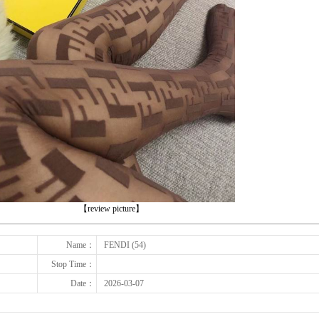
下一张
【review picture】
Name：
FENDI (54)
Stop Time：
Date：
2026-03-07