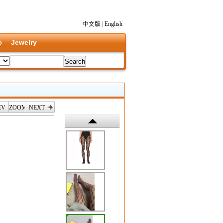
中文版
|
English
c
Jewelry
EV
ZOOM
NEXT