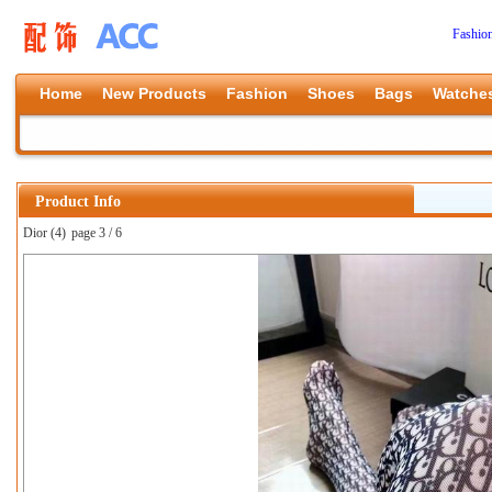
Fashio
Home
New Products
Fashion
Shoes
Bags
Watche
Product Info
Dior (4)
page 3 / 6
上一张