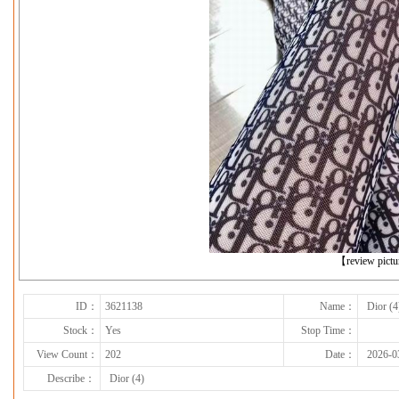
下一张
【review pict
ID：
3621138
Name：
Dior (4
Stock：
Yes
Stop Time：
View Count：
202
Date：
2026-0
Describe：
Dior (4)