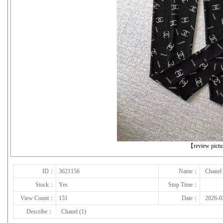
下一张
【review pict
ID：
3621156
Name：
Chanel 
Stock：
Yes
Stop Time：
View Count：
151
Date：
2026-0
Describe：
Chanel (1)