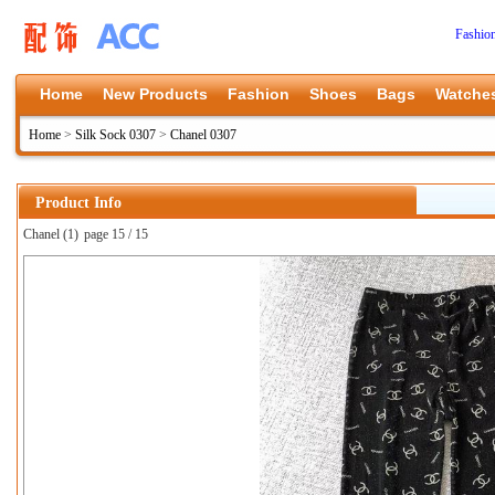
Fashio
Home
New Products
Fashion
Shoes
Bags
Watche
Home
>
Silk Sock 0307
>
Chanel 0307
Product Info
Chanel (1)
page 15 / 15
上一张