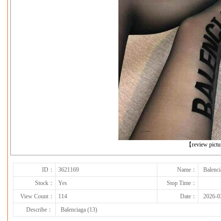
下一张
【review pict
ID：
3621169
Name：
Balenci
Stock：
Yes
Stop Time：
View Count：
114
Date：
2026-0
Describe：
Balenciaga (13)