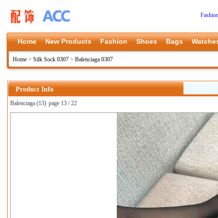
Fashio
Home
New Products
Fashion
Shoes
Bags
Watche
Home
>
Silk Sock 0307
>
Balenciaga 0307
Product Info
Balenciaga (13)
page 13 / 22
上一张