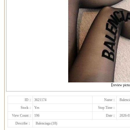
下一张
【review pict
ID：
3621174
Name：
Balenci
Stock：
Yes
Stop Time：
View Count：
196
Date：
2026-0
Describe：
Balenciaga (18)