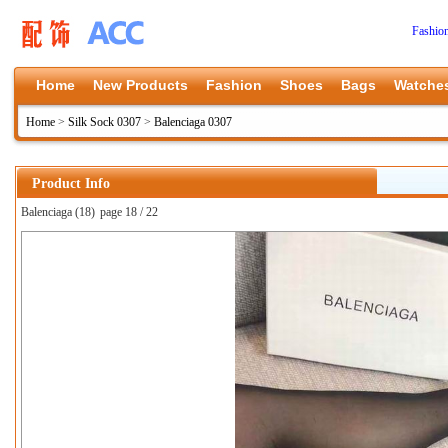
Fashio
Home
New Products
Fashion
Shoes
Bags
Watche
Home
>
Silk Sock 0307
>
Balenciaga 0307
Product Info
Balenciaga (18)
page 18 / 22
上一张