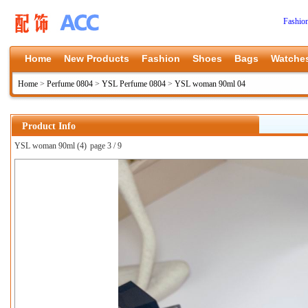
Fashio
Home
New Products
Fashion
Shoes
Bags
Watche
Home
>
Perfume 0804
>
YSL Perfume 0804
>
YSL woman 90ml 04
Product Info
YSL woman 90ml (4)
page 3 / 9
上一张