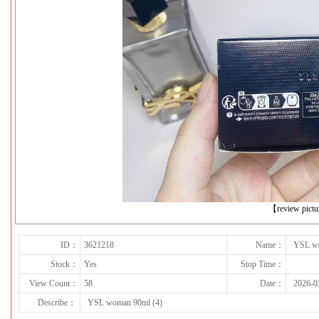
下一张
【review pict
ID：
3621218
Name：
YSL wo
Stock：
Yes
Stop Time：
View Count：
58
Date：
2026-0
Describe：
YSL woman 90ml (4)