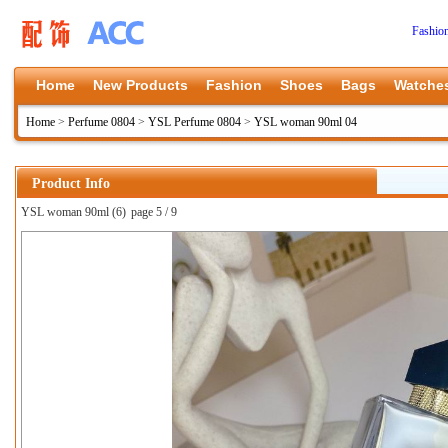
Fashio
Home
New Products
Fashion
Shoes
Bags
Watche
Home
>
Perfume 0804
>
YSL Perfume 0804
>
YSL woman 90ml 04
Product Info
YSL woman 90ml (6)
page 5 / 9
上一张