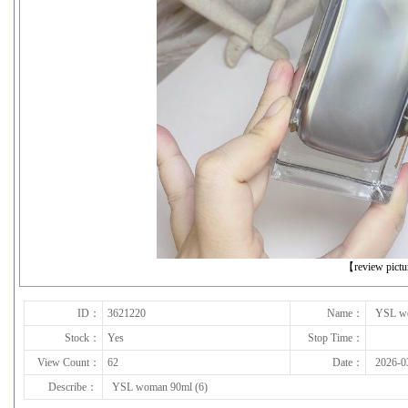
下一张
【review pict
ID：
3621220
Name：
YSL wo
Stock：
Yes
Stop Time：
View Count：
62
Date：
2026-0
Describe：
YSL woman 90ml (6)