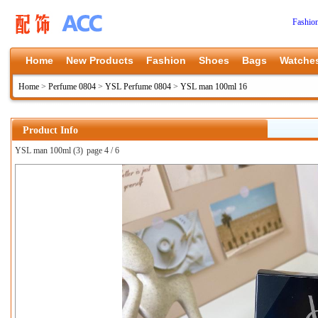
Fashio
Home
New Products
Fashion
Shoes
Bags
Watche
Home
>
Perfume 0804
>
YSL Perfume 0804
>
YSL man 100ml 16
Product Info
YSL man 100ml (3)
page 4 / 6
上一张