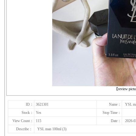
下一张
【review pict
ID：
3621301
Name：
YSL ma
Stock：
Yes
Stop Time：
View Count：
115
Date：
2026-0
Describe：
YSL man 100ml (3)