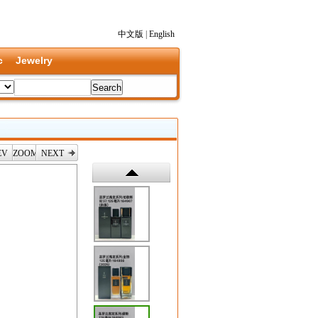
中文版
|
English
c
Jewelry
EV
ZOOM
NEXT