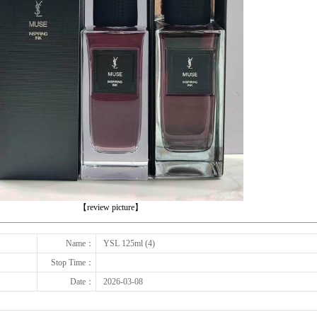
下一张
【review picture】
Name：
YSL 125ml (4)
Stop Time：
Date：
2026-03-08