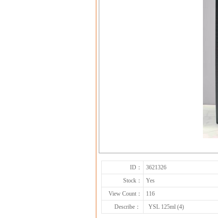
ID：
3621326
Stock：
Yes
View Count：
116
Describe：
YSL 125ml (4)