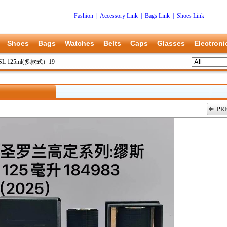
Fashion
|
Accessory Link
|
Bags Link
|
Shoes Link
Shoes
Bags
Watches
Belts
Caps
Glasses
Electroni
SL 125ml(多款式）19
PR
上一张