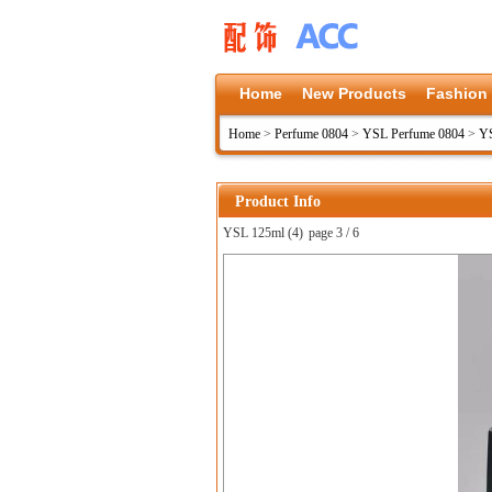
Home
New Products
Fashion
Home
>
Perfume 0804
>
YSL Perfume 0804
>
Y
Product Info
YSL 125ml (4)
page 3 / 6