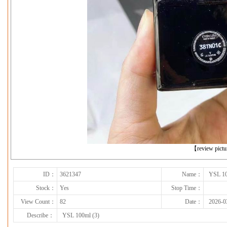
下一张
【review pict
ID：
3621347
Name：
YSL 10
Stock：
Yes
Stop Time：
View Count：
82
Date：
2026-0
Describe：
YSL 100ml (3)