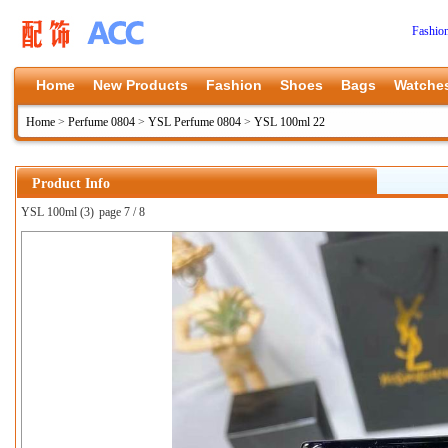
Fashio
Home
New Products
Fashion
Shoes
Bags
Watche
Home
>
Perfume 0804
>
YSL Perfume 0804
>
YSL 100ml 22
Product Info
YSL 100ml (3)
page 7 / 8
上一张