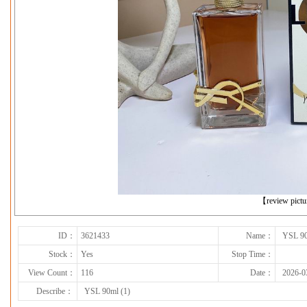
下一张
【review pict
ID：
3621433
Name：
YSL 90
Stock：
Yes
Stop Time：
View Count：
116
Date：
2026-0
Describe：
YSL 90ml (1)