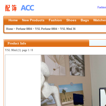
Fashio
Home
New Products
Fashion
Shoes
Bags
Watche
Home
>
Perfume 0804
>
YSL Perfume 0804
>
YSL 90ml 36
Product Info
YSL 90ml (1)
page 1 / 8
上一张