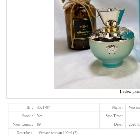
下一张
【review pict
ID：
3621797
Name：
Versac
Stock：
Yes
Stop Time：
View Count：
89
Date：
2026-0
Describe：
Versace woman 100ml (7)