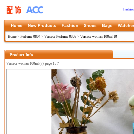
Fashio
Home
New Products
Fashion
Shoes
Bags
Watche
Home
>
Perfume 0804
>
Versace Perfume 0308
>
Versace woman 100ml 10
Product Info
Versace woman 100ml (7)
page 1 / 7
上一张