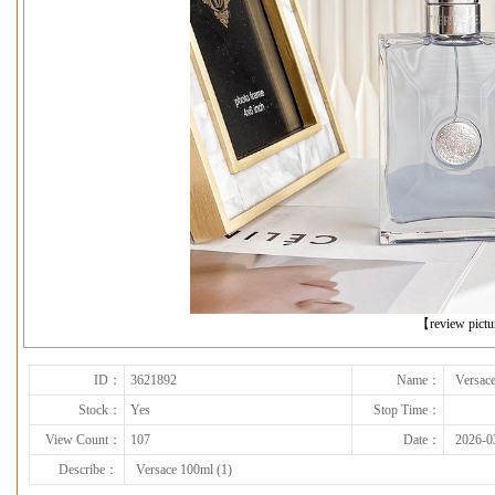
下一张
【review pict
ID：
3621892
Name：
Versace
Stock：
Yes
Stop Time：
View Count：
107
Date：
2026-0
Describe：
Versace 100ml (1)