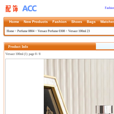
Fashio
Home
New Products
Fashion
Shoes
Bags
Watche
Home
>
Perfume 0804
>
Versace Perfume 0308
>
Versace 100ml 23
Product Info
Versace 100ml (1)
page 8 / 8
上一张