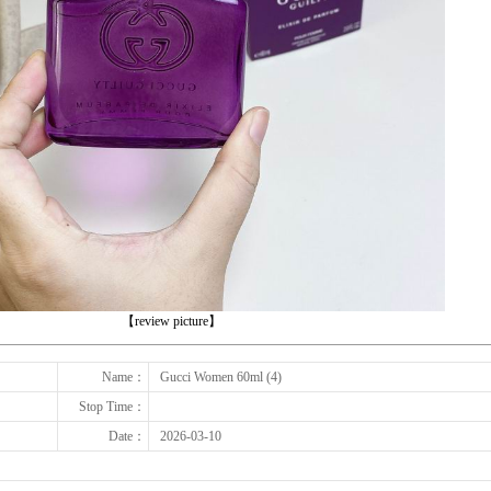
下一张
【review picture】
Name：
Gucci Women 60ml (4)
Stop Time：
Date：
2026-03-10