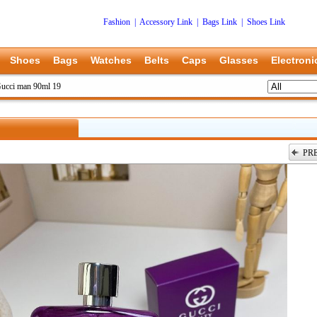
Fashion
|
Accessory Link
|
Bags Link
|
Shoes Link
Shoes
Bags
Watches
Belts
Caps
Glasses
Electroni
ucci man 90ml 19
PR
上一张