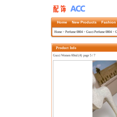
Home
New Products
Fashion
Home
>
Perfume 0804
>
Gucci Perfume 0804
>
G
Product Info
Gucci Women 60ml (4)
page 5 / 7