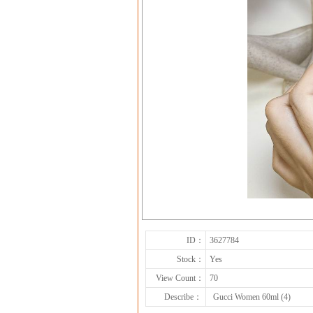
ID：
3627784
Stock：
Yes
View Count：
70
Describe：
Gucci Women 60ml (4)