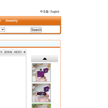
中文版
|
English
c
Jewelry
EV
ZOOM
NEXT