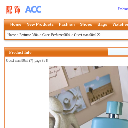
Fashio
Home
New Products
Fashion
Shoes
Bags
Watche
Home
>
Perfume 0804
>
Gucci Perfume 0804
>
Gucci man 90ml 22
Product Info
Gucci man 90ml (7)
page 8 / 8
上一张