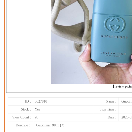
下一张
【review pict
ID：
3627810
Name：
Gucci 
Stock：
Yes
Stop Time：
View Count：
93
Date：
2026-0
Describe：
Gucci man 90ml (7)