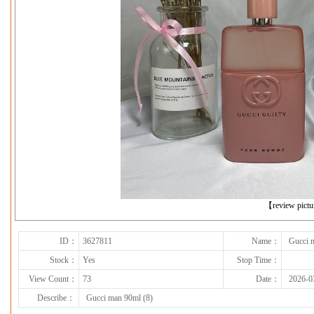
下一张
【review pict
ID：
3627811
Name：
Gucci 
Stock：
Yes
Stop Time：
View Count：
73
Date：
2026-0
Describe：
Gucci man 90ml (8)