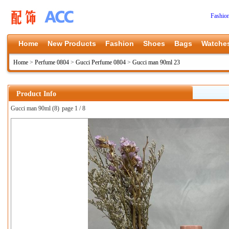
Fashio
Home
New Products
Fashion
Shoes
Bags
Watche
Home
>
Perfume 0804
>
Gucci Perfume 0804
>
Gucci man 90ml 23
Product Info
Gucci man 90ml (8)
page 1 / 8
上一张