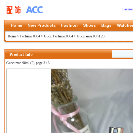
Fashio
Home
New Products
Fashion
Shoes
Bags
Watche
Home
>
Perfume 0804
>
Gucci Perfume 0804
>
Gucci man 90ml 23
Product Info
Gucci man 90ml (2)
page 3 / 8
上一张