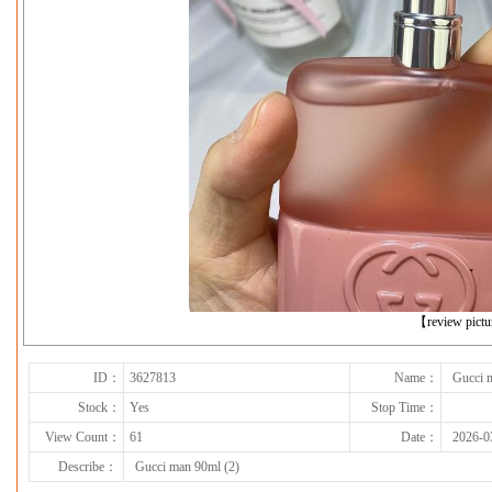
下一张
【review pict
ID：
3627813
Name：
Gucci 
Stock：
Yes
Stop Time：
View Count：
61
Date：
2026-0
Describe：
Gucci man 90ml (2)