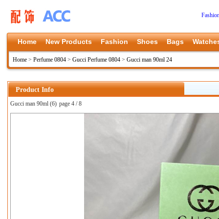
Fashio
Home
New Products
Fashion
Shoes
Bags
Watche
Home
>
Perfume 0804
>
Gucci Perfume 0804
>
Gucci man 90ml 24
Product Info
Gucci man 90ml (6)
page 4 / 8
上一张