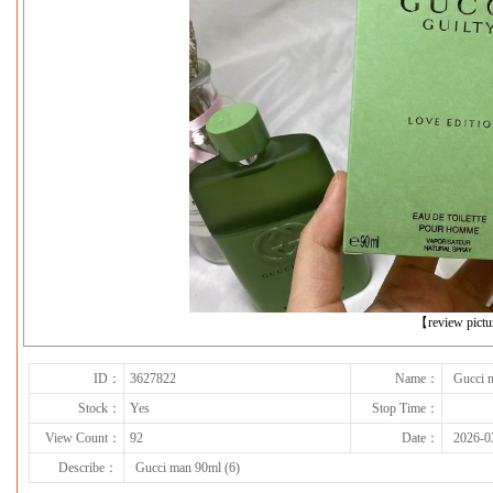
下一张
【review pict
ID：
3627822
Name：
Gucci 
Stock：
Yes
Stop Time：
View Count：
92
Date：
2026-0
Describe：
Gucci man 90ml (6)