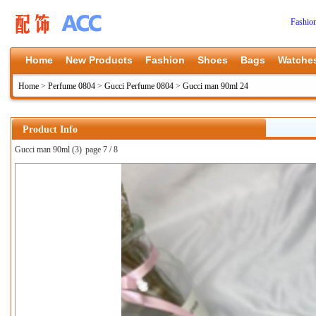
Fashio
Home
New Products
Fashion
Shoes
Bags
Watche
Home
>
Perfume 0804
>
Gucci Perfume 0804
>
Gucci man 90ml 24
Product Info
Gucci man 90ml (3)
page 7 / 8
上一张