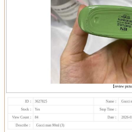
下一张
【review pict
ID：
3627825
Name：
Gucci 
Stock：
Yes
Stop Time：
View Count：
84
Date：
2026-0
Describe：
Gucci man 90ml (3)