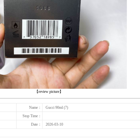
下一张
【review picture】
Name：
Gucci 90ml (7)
Stop Time：
Date：
2026-03-10