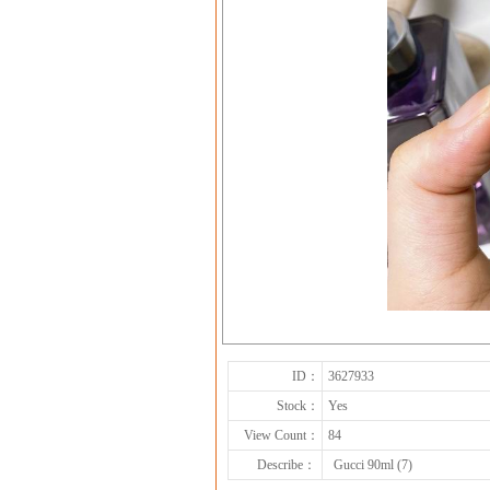
ID：
3627933
Stock：
Yes
View Count：
84
Describe：
Gucci 90ml (7)