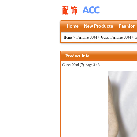
Home
New Products
Fashion
Home
>
Perfume 0804
>
Gucci Perfume 0804
>
G
Product Info
Gucci 90ml (7)
page 3 / 8