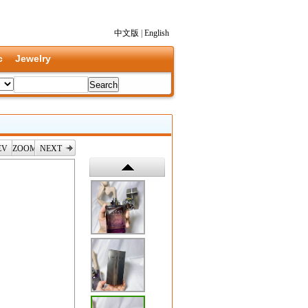
中文版
|
English
c
Jewelry
EV
ZOOM
NEXT