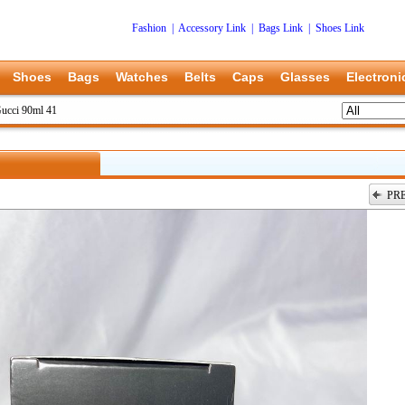
Fashion
|
Accessory Link
|
Bags Link
|
Shoes Link
Shoes
Bags
Watches
Belts
Caps
Glasses
Electroni
ucci 90ml 41
PR
上一张