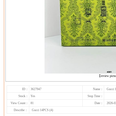
下一张
【review pict
ID：
3627947
Name：
Gucci 
Stock：
Yes
Stop Time：
View Count：
81
Date：
2026-0
Describe：
Gucci 14PCS (4)