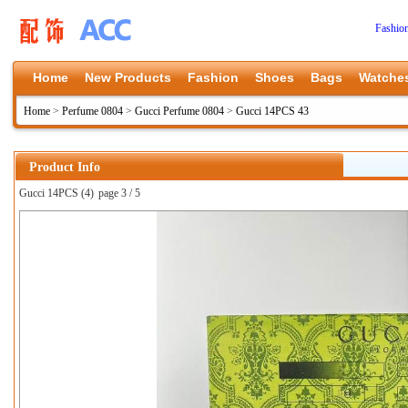
Fashio
Home
New Products
Fashion
Shoes
Bags
Watche
Home
>
Perfume 0804
>
Gucci Perfume 0804
>
Gucci 14PCS 43
Product Info
Gucci 14PCS (4)
page 3 / 5
上一张