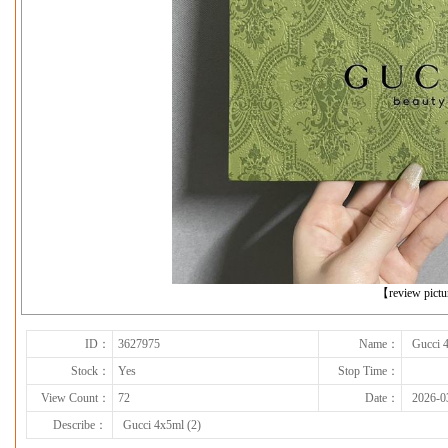
下一张
【review pict
ID：
3627975
Name：
Gucci 
Stock：
Yes
Stop Time：
View Count：
72
Date：
2026-0
Describe：
Gucci 4x5ml (2)