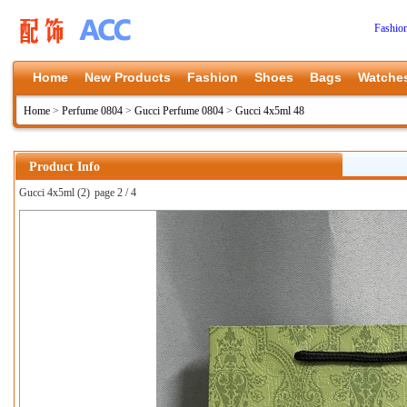
Fashio
Home
New Products
Fashion
Shoes
Bags
Watche
Home
>
Perfume 0804
>
Gucci Perfume 0804
>
Gucci 4x5ml 48
Product Info
Gucci 4x5ml (2)
page 2 / 4
上一张