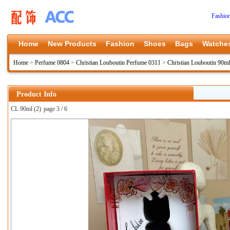
Fashio
Home
New Products
Fashion
Shoes
Bags
Watche
Home
>
Perfume 0804
>
Christian Louboutin Perfume 0311
>
Christian Louboutin 90ml
Product Info
CL 90ml (2)
page 3 / 6
上一张