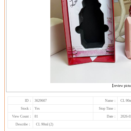
下一张
【review pict
ID：
3629607
Name：
CL 90m
Stock：
Yes
Stop Time：
View Count：
81
Date：
2026-0
Describe：
CL 90ml (2)