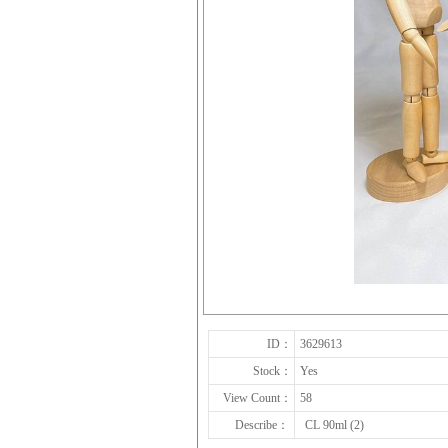
ID：
3629613
Stock：
Yes
View Count：
58
Describe：
CL 90ml (2)