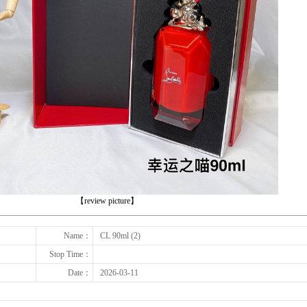
下一张
【review picture】
Name：
CL 90ml (2)
Stop Time：
Date：
2026-03-11