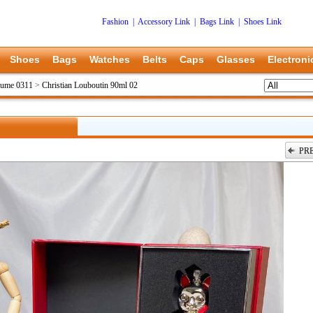
Fashion
|
Accessory Link
|
Bags Link
|
Shoes Link
Shoes
Bags
Watches
Belts
Caps
Glasses
Electroni
rfume 0311
>
Christian Louboutin 90ml 02
PR
上一张