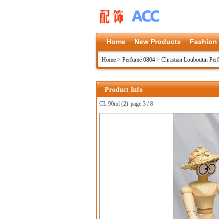
Home
New Products
Fashion
Home
>
Perfume 0804
>
Christian Louboutin Pe
Product Info
CL 90ml (2)
page 3 / 8