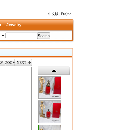
中文版
|
English
c
Jewelry
EV
ZOOM
NEXT