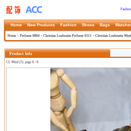
Fashio
Home
New Products
Fashion
Shoes
Bags
Watche
Home
>
Perfume 0804
>
Christian Louboutin Perfume 0311
>
Christian Louboutin 90ml
Product Info
CL 90ml (5)
page 6 / 8
上一张