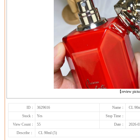
下一张
【review pict
ID：
3629616
Name：
CL 90m
Stock：
Yes
Stop Time：
View Count：
55
Date：
2026-0
Describe：
CL 90ml (5)