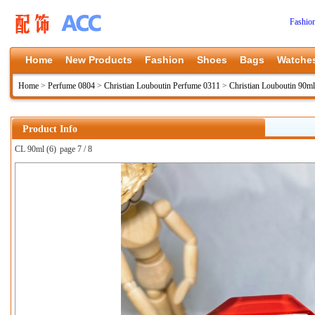
Fashio
Home
New Products
Fashion
Shoes
Bags
Watche
Home
>
Perfume 0804
>
Christian Louboutin Perfume 0311
>
Christian Louboutin 90ml
Product Info
CL 90ml (6)
page 7 / 8
上一张