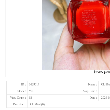
下一张
【review pict
ID：
3629617
Name：
CL 90m
Stock：
Yes
Stop Time：
View Count：
63
Date：
2026-0
Describe：
CL 90ml (6)