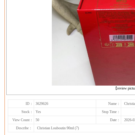
下一张
【review pict
ID：
3629626
Name：
Christi
Stock：
Yes
Stop Time：
View Count：
50
Date：
2026-0
Describe：
Christian Louboutin 90ml (7)