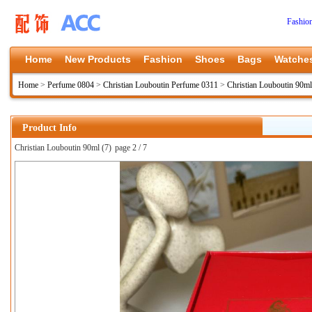
Fashio
Home
New Products
Fashion
Shoes
Bags
Watche
Home
>
Perfume 0804
>
Christian Louboutin Perfume 0311
>
Christian Louboutin 90ml
Product Info
Christian Louboutin 90ml (7)
page 2 / 7
上一张