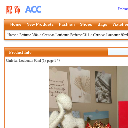
Fashio
Home
New Products
Fashion
Shoes
Bags
Watche
Home
>
Perfume 0804
>
Christian Louboutin Perfume 0311
>
Christian Louboutin 90ml
Product Info
Christian Louboutin 90ml (1)
page 1 / 7
上一张