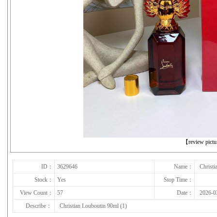
下一张
【review pict
ID：
3629646
Name：
Christi
Stock：
Yes
Stop Time：
View Count：
57
Date：
2026-0
Describe：
Christian Louboutin 90ml (1)