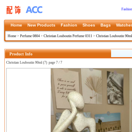
Fashio
Home
New Products
Fashion
Shoes
Bags
Watche
Home
>
Perfume 0804
>
Christian Louboutin Perfume 0311
>
Christian Louboutin 90ml
Product Info
Christian Louboutin 90ml (7)
page 7 / 7
上一张