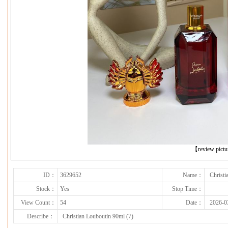
下一张
【review pict
ID：
3629652
Name：
Christi
Stock：
Yes
Stop Time：
View Count：
54
Date：
2026-0
Describe：
Christian Louboutin 90ml (7)