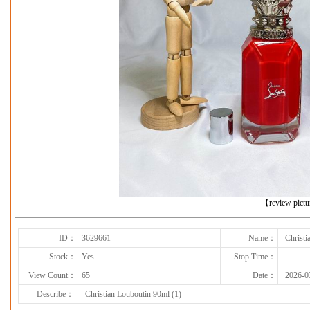
下一张
【review pict
ID：
3629661
Name：
Christi
Stock：
Yes
Stop Time：
View Count：
65
Date：
2026-0
Describe：
Christian Louboutin 90ml (1)