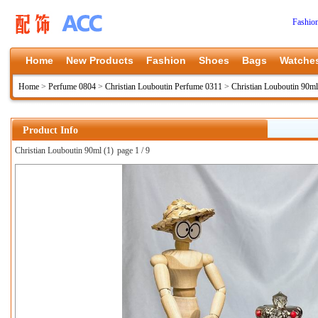
Fashio
Home
New Products
Fashion
Shoes
Bags
Watche
Home
>
Perfume 0804
>
Christian Louboutin Perfume 0311
>
Christian Louboutin 90ml
Product Info
Christian Louboutin 90ml (1)
page 1 / 9
上一张