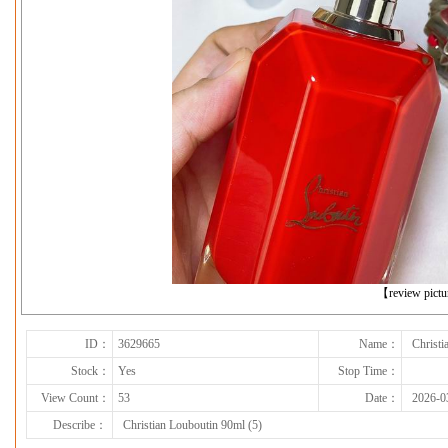
下一张
【review pict
ID：
3629665
Name：
Christi
Stock：
Yes
Stop Time：
View Count：
53
Date：
2026-0
Describe：
Christian Louboutin 90ml (5)