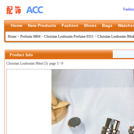
Fashio
Home
New Products
Fashion
Shoes
Bags
Watche
Home
>
Perfume 0804
>
Christian Louboutin Perfume 0311
>
Christian Louboutin 90ml
Product Info
Christian Louboutin 90ml (5)
page 5 / 9
上一张