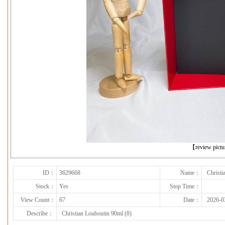
下一张
【review pict
ID：
3629668
Name：
Christi
Stock：
Yes
Stop Time：
View Count：
67
Date：
2026-0
Describe：
Christian Louboutin 90ml (8)