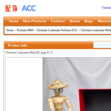
Fashio
Home
New Products
Fashion
Shoes
Bags
Watche
Home
>
Perfume 0804
>
Christian Louboutin Perfume 0311
>
Christian Louboutin 90ml
Product Info
Christian Louboutin 90ml (8)
page 8 / 9
上一张