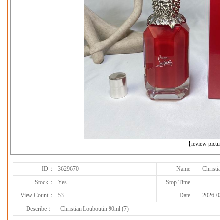
下一张
【review pict
ID：
3629670
Name：
Christi
Stock：
Yes
Stop Time：
View Count：
53
Date：
2026-0
Describe：
Christian Louboutin 90ml (7)