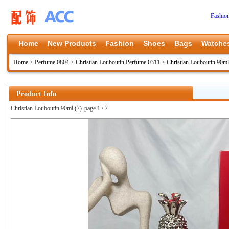
Fashio
Home
New Products
Fashion
Shoes
Bags
Watche
Home
>
Perfume 0804
>
Christian Louboutin Perfume 0311
>
Christian Louboutin 90ml
Product Info
Christian Louboutin 90ml (7)
page 1 / 7
上一张