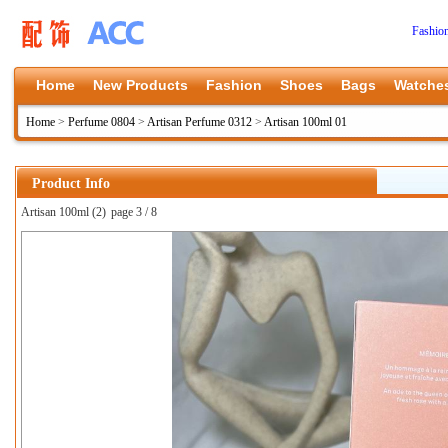
Fashio
Home
New Products
Fashion
Shoes
Bags
Watche
Home
>
Perfume 0804
>
Artisan Perfume 0312
>
Artisan 100ml 01
Product Info
Artisan 100ml (2)
page 3 / 8
上一张