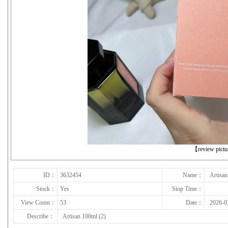
下一张
【review pict
ID：
3632454
Name：
Artisan
Stock：
Yes
Stop Time：
View Count：
53
Date：
2026-0
Describe：
Artisan 100ml (2)