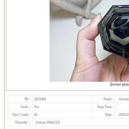
下一张
【review pict
ID：
3632466
Name：
Artisan
Stock：
Yes
Stop Time：
View Count：
62
Date：
2026-0
Describe：
Artisan 100ml (3)