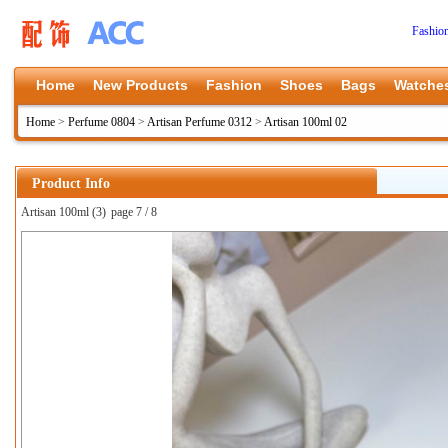
Fashio
Home
New Products
Fashion
Shoes
Bags
Watche
Home
>
Perfume 0804
>
Artisan Perfume 0312
>
Artisan 100ml 02
Product Info
Artisan 100ml (3)
page 7 / 8
上一张