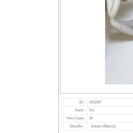
ID：
3632467
Stock：
Yes
View Count：
59
Describe：
Artisan 100ml (2)