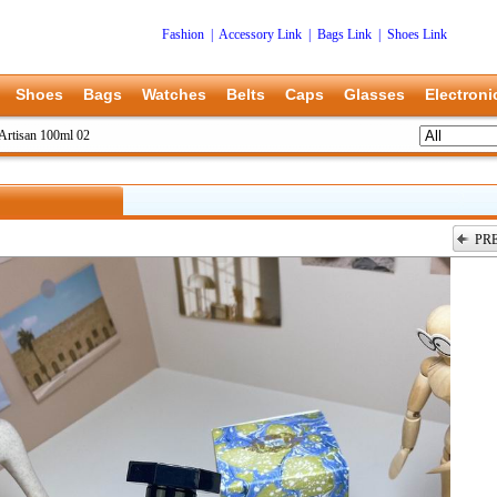
Fashion
|
Accessory Link
|
Bags Link
|
Shoes Link
Shoes
Bags
Watches
Belts
Caps
Glasses
Electroni
Artisan 100ml 02
PR
上一张