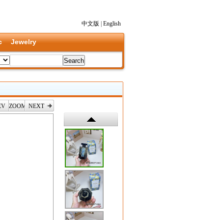
中文版
|
English
c
Jewelry
EV
ZOOM
NEXT