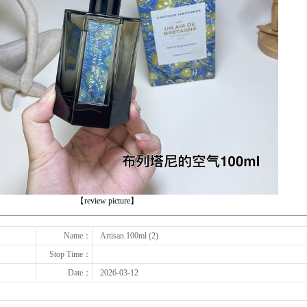
下一张
【review picture】
Name：
Artisan 100ml (2)
Stop Time：
Date：
2026-03-12