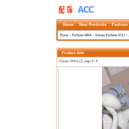
Home
New Products
Fashion
Home
>
Perfume 0804
>
Artisan Perfume 0312
>
Product Info
Artisan 100ml (2)
page 8 / 8