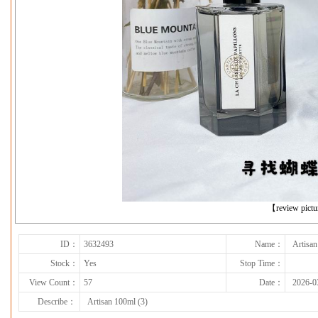
下一张
【review pict
ID：
3632493
Name：
Artisan
Stock：
Yes
Stop Time：
View Count：
57
Date：
2026-0
Describe：
Artisan 100ml (3)