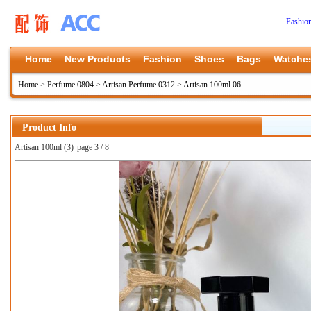
Fashio
Home
New Products
Fashion
Shoes
Bags
Watche
Home
>
Perfume 0804
>
Artisan Perfume 0312
>
Artisan 100ml 06
Product Info
Artisan 100ml (3)
page 3 / 8
上一张